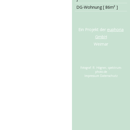
DG-Wohnung [ 86m² ]
Ein Projekt der
euphoria
GmbH
Weimar
Fotograf: R. Högner, spektrum-
photo.de
Impressum
Datenschutz