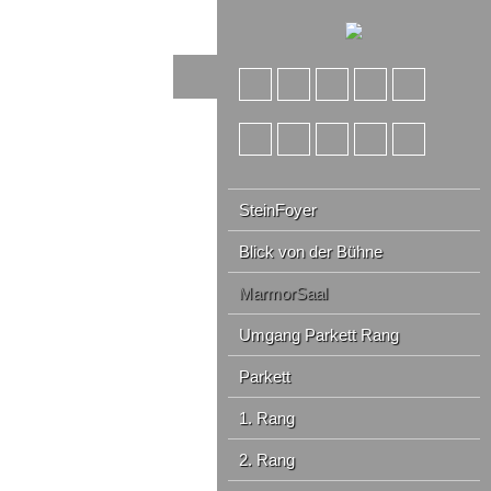
SteinFoyer
Blick von der Bühne
MarmorSaal
Umgang Parkett Rang
Parkett
1. Rang
2. Rang