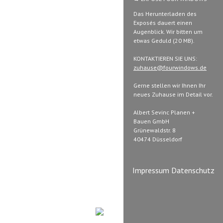
Das Herunterladen des
Exposés dauert einen
Augenblick. Wir bitten um
etwas Geduld (20 MB).
KONTAKTIEREN SIE UNS:
zuhause@fourwindows.de
Gerne stellen wir Ihnen Ihr
neues Zuhause im Detail vor.
Albert Sevinc Planen +
Bauen GmbH
Grünewaldstr. 8
40474 Düsseldorf
Impressum
Datenschutz