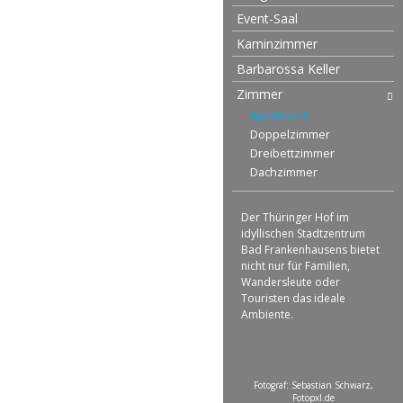
Event-Saal
Kaminzimmer
Barbarossa Keller
Zimmer
Apartment
Doppelzimmer
Dreibettzimmer
Dachzimmer
Der Thüringer Hof im
idyllischen Stadtzentrum
Bad Frankenhausens bietet
nicht nur für Familien,
Wandersleute oder
Touristen das ideale
Ambiente.
Fotograf: Sebastian Schwarz,
Fotopxl.de