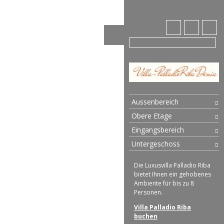
Aussenbereich
Obere Etage
Eingangsbereich
Untergeschoss
Die Luxusvilla Palladio Riba
bietet Ihnen ein gehobenes
Ambiente für bis zu 8
Personen.
Villa Palladio Riba
buchen