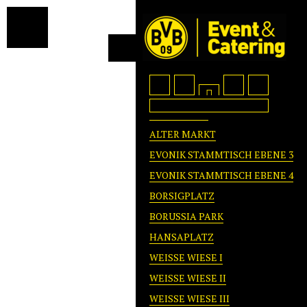
FOYER WEST
ALTER MARKT
EVONIK STAMMTISCH EBENE 3
EVONIK STAMMTISCH EBENE 4
BORSIGPLATZ
BORUSSIA PARK
HANSAPLATZ
WEISSE WIESE I
WEISSE WIESE II
WEISSE WIESE III