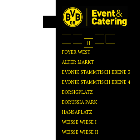
FOYER WEST
ALTER MARKT
EVONIK STAMMTISCH EBENE 3
EVONIK STAMMTISCH EBENE 4
BORSIGPLATZ
BORUSSIA PARK
HANSAPLATZ
WEISSE WIESE I
WEISSE WIESE II