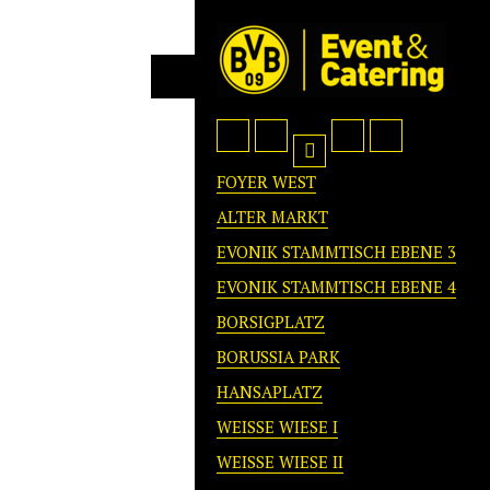
FOYER WEST
ALTER MARKT
EVONIK STAMMTISCH EBENE 3
EVONIK STAMMTISCH EBENE 4
BORSIGPLATZ
BORUSSIA PARK
HANSAPLATZ
WEISSE WIESE I
WEISSE WIESE II