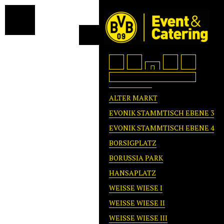
FOYER WEST
ALTER MARKT
EVONIK STAMMTISCH EBENE 3
EVONIK STAMMTISCH EBENE 4
BORSIGPLATZ
BORUSSIA PARK
HANSAPLATZ
WEISSE WIESE I
WEISSE WIESE II
WEISSE WIESE III